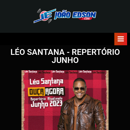
J
O
Ã
LÉO SANTANA - REPERTÓRIO
O
JUNHO
E
D
S
O
N
C
D
S