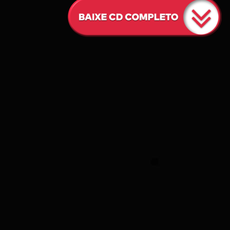
O
N
C
D
S