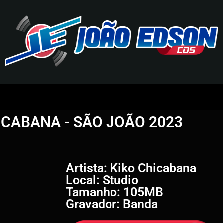
J
O
ICABANA - SÃO JOÃO 2023
Ã
O
E
Artista: Kiko Chicabana
Local: Studio
D
Tamanho: 105MB
Gravador: Banda
S