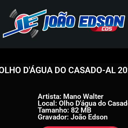
J
O
OLHO D'ÁGUA DO CASADO-AL 20
Ã
O
E
Artista: Mano Walter
Local: Olho D'água do Casa
D
Tamanho: 82 MB
Gravador: João Edson
S