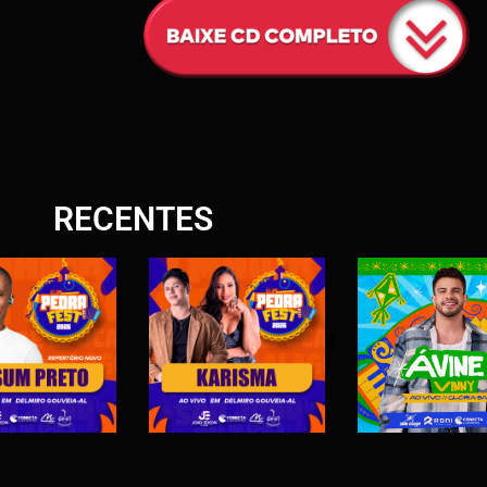
O
N
C
D
RECENTES
S