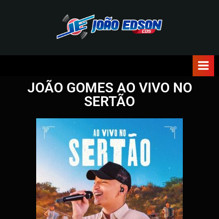
J
O
Ã
JOÃO GOMES AO VIVO NO
O
SERTÃO
E
D
S
O
N
C
D
S