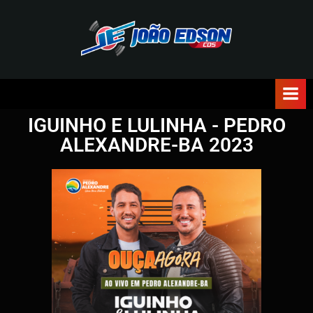
J
O
Ã
IGUINHO E LULINHA - PEDRO
O
ALEXANDRE-BA 2023
E
D
S
O
N
C
D
S