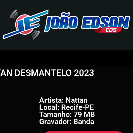
J
O
AN DESMANTELO 2023
Ã
O
E
Artista: Nattan
Local: Recife-PE
D
Tamanho: 79 MB
Gravador: Banda
S