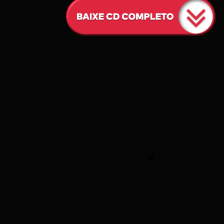
O
N
C
D
S