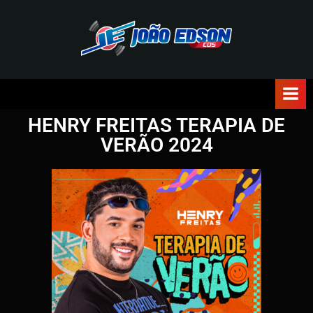
J
O
Ã
HENRY FREITAS TERAPIA DE
O
VERÃO 2024
E
D
S
O
N
C
D
S