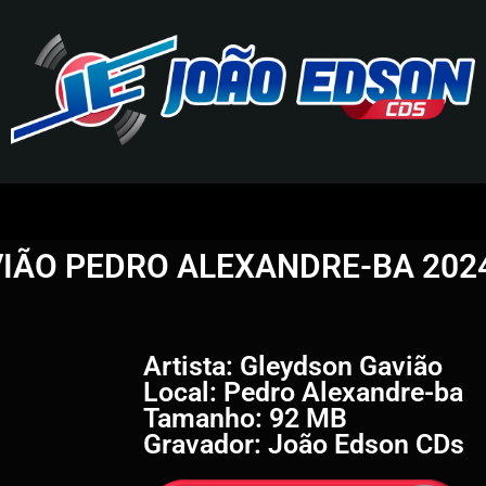
J
O
IÃO PEDRO ALEXANDRE-BA 202
Ã
O
E
Artista: Gleydson Gavião
Local: Pedro Alexandre-ba
D
Tamanho: 92 MB
Gravador: João Edson CDs
S