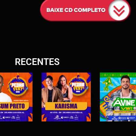
O
N
C
D
RECENTES
S