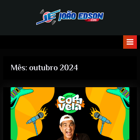
J
O
Ã
O
Mês:
outubro 2024
E
D
S
O
N
C
D
S