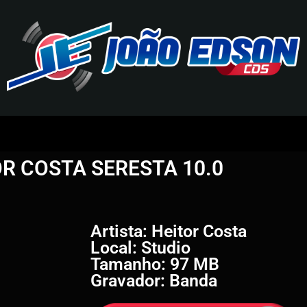
J
O
R COSTA SERESTA 10.0
Ã
O
E
Artista: Heitor Costa
Local: Studio
D
Tamanho: 97 MB
Gravador: Banda
S