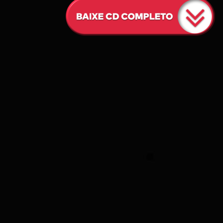
O
N
C
D
S