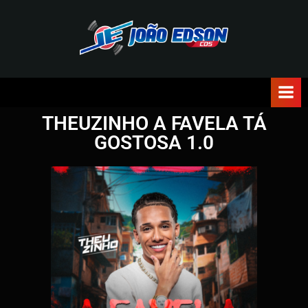
J
O
Ã
THEUZINHO A FAVELA TÁ
O
GOSTOSA 1.0
E
D
S
O
N
C
D
S