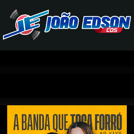
J
O
Ã
O
E
D
S