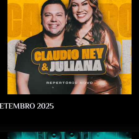
O
N
C
D
S
SETEMBRO 2025