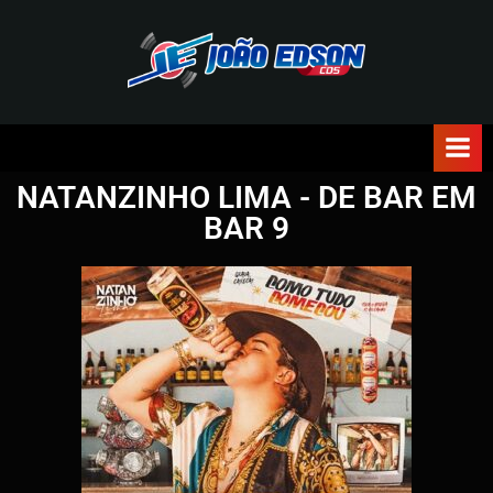
J
O
Ã
NATANZINHO LIMA - DE BAR EM
O
BAR 9
E
D
S
O
N
C
D
S