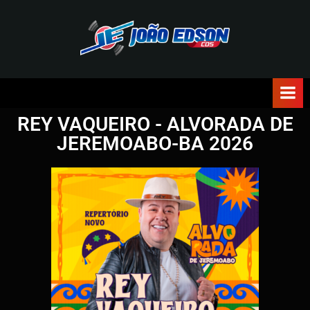
J
O
Ã
REY VAQUEIRO - ALVORADA DE
O
JEREMOABO-BA 2026
E
D
S
O
N
C
D
S