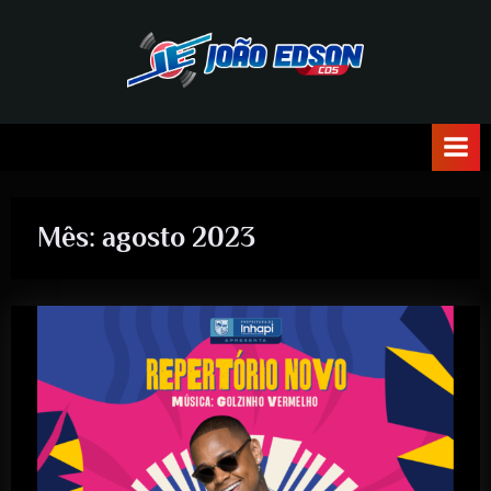
J
O
Ã
O
Mês:
agosto 2023
E
D
S
O
N
C
D
S