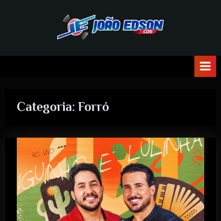
J
O
Ã
O
Categoria:
Forró
E
D
S
O
N
C
D
S