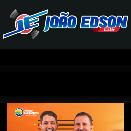
J
O
Ã
O
E
D
S