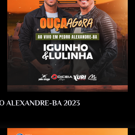
O
N
C
D
S
RO ALEXANDRE-BA 2023