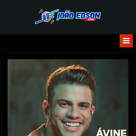
J
O
Ã
O
E
D
S
O
N
C
D
S