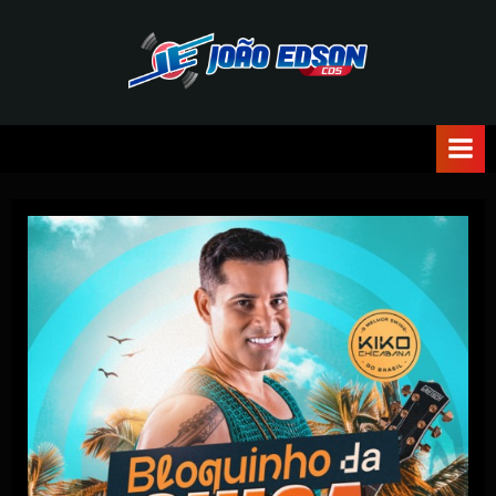
J
O
Ã
O
E
D
S
O
N
C
D
S