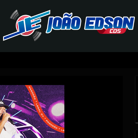
J
O
Ã
O
E
D
S