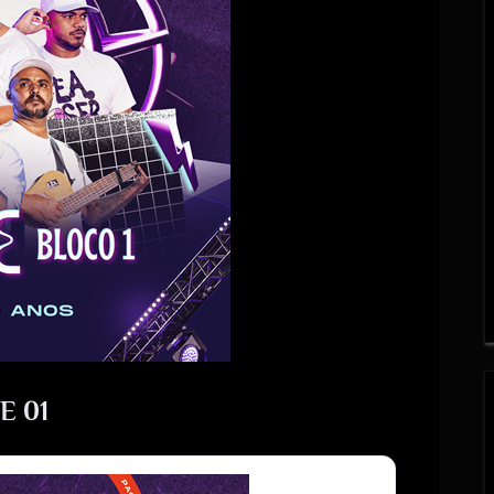
O
N
C
D
S
E 01