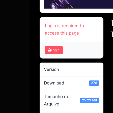
Login is required to
access this page
Login
Version
Download
278
Tamanho do
25.23 MB
Arquivo