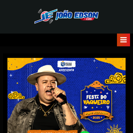
J
O
Ã
O
E
D
S
O
N
C
D
S