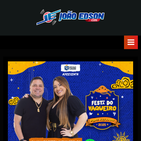
J
O
Ã
O
E
D
S
O
N
C
D
S