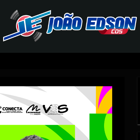
J
O
Ã
O
E
D
S