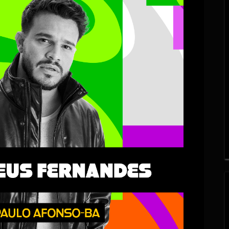
O
N
C
D
S