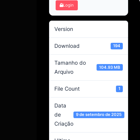
Login
Version
Download
194
Tamanho do
104.93 MB
Arquivo
File Count
1
Data
de
9 de setembro de 2025
Criação