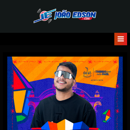
J
O
Ã
O
E
D
S
O
N
C
D
S