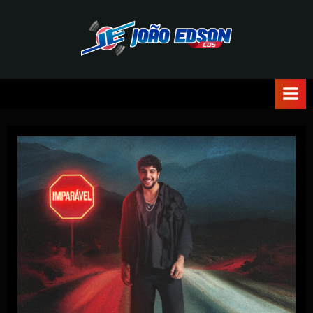
J
O
Ã
O
E
D
S
O
N
C
D
S