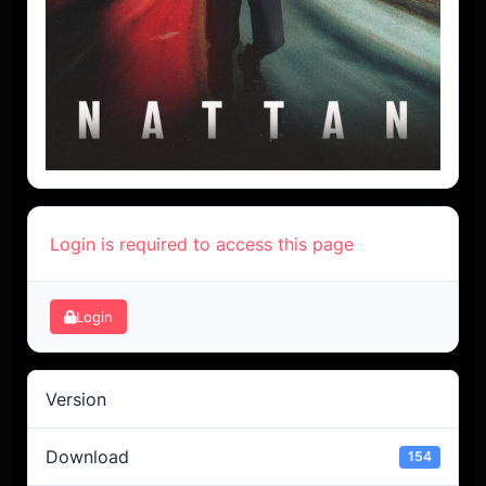
Login is required to access this page
Login
Version
Download
154